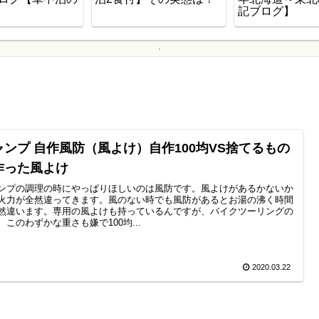
記ブログ】
ャンプ 自作風防（風よけ）自作100均VS捨てるもの
作った風よけ
ンプの調理の時にやっぱりほしいのは風防です。風よけがあるかないか
火力が全然違ってきます。風のない時でも風防があるとお湯の沸く時間
然違います。専用の風よけも持っているんですが、バイクツーリングの
、このわずかな重さも嫌で100均...
2020.03.22