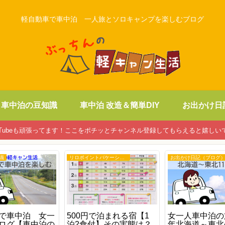
軽自動車で車中泊 一人旅とソロキャンプを楽しむブログ
車中泊の豆知識
車中泊 改造＆簡単DIY
お出かけ日
uTubeも頑張ってます！ここをポチッとチャンネル登録してもらえると嬉しい
識
リロポイントバケーション
お出かけ日記（ブログ
で車中泊 女一
500円で泊まれる宿【1
女一人車中泊の旅
ログ【車中泊の
泊2食付】その実態は？
年北海道～東北