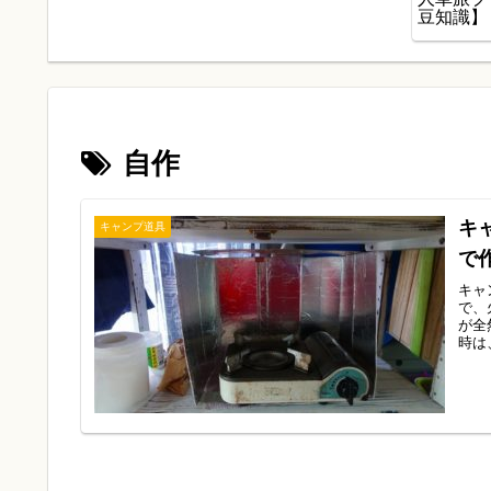
豆知識】
自作
キ
キャンプ道具
で
キャ
で、
が全
時は