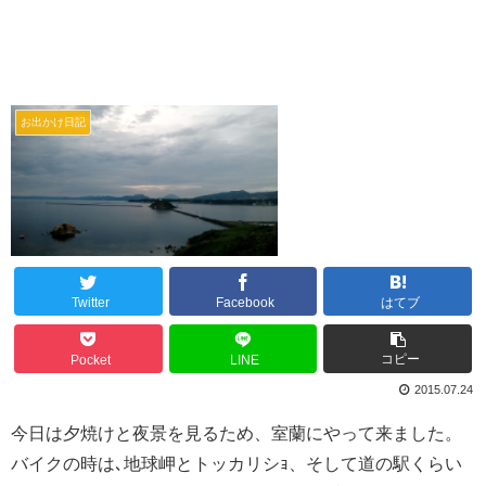
お出かけ日記
Twitter
Facebook
はてブ
コピー
Pocket
LINE
2015.07.24
今日は夕焼けと夜景を見るため、室蘭にやって来ました。
バイクの時は､地球岬とトッカリシｮ、そして道の駅くらい