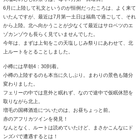
6月に上陸して礼文というのが恒例だったころは、よく来て
いたんですが、最近は7月第一土日は福島で過ごして、それ
から上陸。北へ向かうことが少なくて最近はサロベツのエ
ゾカンゾウも長らく見ていませんでした。
今年は、まずは上旬をこの天塩しじみ祭りにあわせて、北
上ルートをとることしました。
小樽には早朝4：30到着。
小樽の上陸するのも本当に久しぶり。まわりの景色も随分
変わりました。
フェリーの中では意外と眠れず、なので途中で仮眠休憩を
取りながら北上。
増毛の国稀酒造についたのは、お昼ちょっと前。
赤のアフリカツインを発見！
なんとなく、ルートは読めていたけど、まさかこんなにド
ンズバで遭遇するとは！