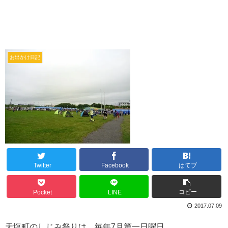
お出かけ日記
Twitter
Facebook
はてブ
コピー
Pocket
LINE
2017.07.09
天塩町のしじみ祭りは、毎年7月第一日曜日。