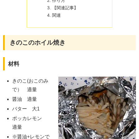
作り方
【関連記事】
関連
きのこのホイル焼き
材料
きのこ(おこのみ
で） 適量
醤油 適量
バター 大1
ポッカレモン
適量
※醤油+レモンで