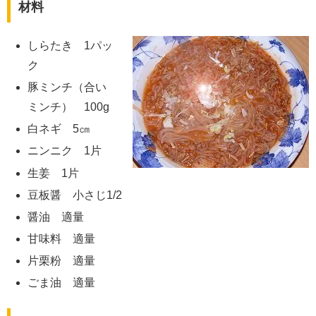
材料
しらたき 1パッ
ク
豚ミンチ（合い
ミンチ） 100g
白ネギ 5㎝
ニンニク 1片
生姜 1片
豆板醤 小さじ1/2
醤油 適量
甘味料 適量
片栗粉 適量
ごま油 適量