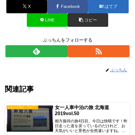
X
Facebook
はてブ
LINE
コピー
ぶっちんをフォローする
ぶっちん
関連記事
女一人車中泊の旅 北海道
お出かけ日記（ブログ）
2019vol.50
相方接待の旅4日目。今日は快晴です！昨
日走った道を戻っているのだけれど、お
天気がいいと景色が全然違いますね。さ