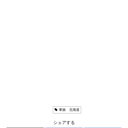
お出かけ日記（ブログ）
車旅 北海道
シェアする