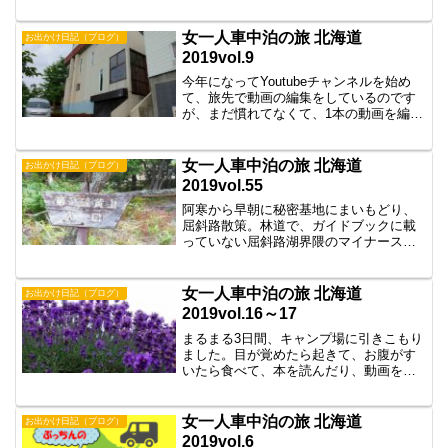
て、今日は深川に向かいます。昨日は走
っただけなので、今日は色々寄り道を…
女一人車中泊の旅 北海道
お出かけ日記（ブログ）
2019vol.9
今年になってYoutubeチャンネルを始め
て、旅先で動画の編集をしているのです
が、まだ慣れてなくて、1本の動画を編集
するのに数時間もかかってしまうんで
す。基本は前日の録画分を翌日に編集し
てアップ、というサイクルなんですが、
女一人車中泊の旅 北海道
お出かけ日記（ブログ）
車のなかだとけっこ...
2019vol.55
阿寒から早朝に秘密基地にまいもどり、
屈斜路散策。林道で、ガイドブックに載
っていない屈斜路湖界隈のマイナースポ
ットを散策します。
女一人車中泊の旅 北海道
お出かけ日記（ブログ）
2019vol.16～17
まるまる3日間、キャンプ場に引きこもり
ました。目が覚めたら起きて、お腹がす
いたら食べて、本を読んだり、動画を編
集したり…。岩尾内湖白樺キャンプ場は
とっても居心地のいいキャンプ場です
が、唯一Wi-Fiの入りはよくなかったのが
女一人車中泊の旅 北海道
お出かけ日記（ブログ）
難点。お天気も良く...
2019vol.6