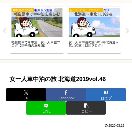
車中泊の豆知識
お出かけ日記（ブログ）
】そ
軽自動車で車中泊 女一人車旅ブ
女一人車中泊の旅 2019年北海道～
50
ログ【車中泊の豆知識】
東北の旅【日記ブログ】
の
女一人車中泊の旅 北海道2019vol.46
X
Facebook
はてブ
LINE
コピー
2020.03.19