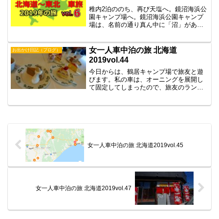
稚内2泊ののち、再び天塩へ。鏡沼海浜公
園キャンプ場へ。鏡沼海浜公園キャンプ
場は、名前の通り真ん中に「沼」がある
キャンプ場。そして温泉併設です。1泊
500円ですが、実はシーズン券を買うとワ
ンシーズン3000円で止まり放題！6泊すれ
女一人車中泊の旅 北海道
お出かけ日記（ブログ）
ば元が取れる...
2019vol.44
今日からは、鶴居キャンプ場で旅友と遊
びます。私の車は、オーニングを展開し
て固定してしまったので、旅友のランク
ルでおでかけ。
女一人車中泊の旅 北海道2019vol.45
女一人車中泊の旅 北海道2019vol.47