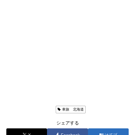
お出かけ日記（ブログ）
車旅 北海道
シェアする
X
Facebook
はてブ