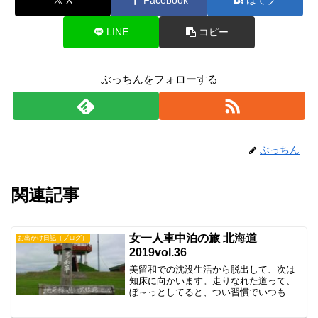
LINE
コピー
ぶっちんをフォローする
ぶっちん
関連記事
女一人車中泊の旅 北海道
お出かけ日記（ブログ）
2019vol.36
美留和での沈没生活から脱出して、次は
知床に向かいます。走りなれた道って、
ぼ～っとしてると、つい習慣でいつもの
道に行ってしまいます。美留和から国道
へ出ると、つい西へ向かうのが癖になっ