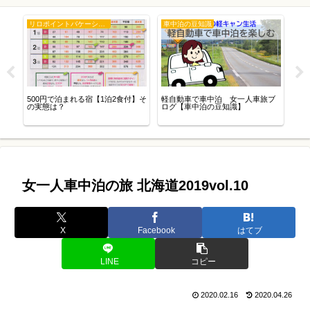
リロポイントバケーション
車中泊の豆知識
お
道～
500円で泊まれる宿【1泊2食付】そ
軽自動車で車中泊 女一人車旅ブ
女一
の実態は？
ログ【車中泊の豆知識】
東
女一人車中泊の旅 北海道2019vol.10
X
Facebook
はてブ
LINE
コピー
2020.02.16
2020.04.26