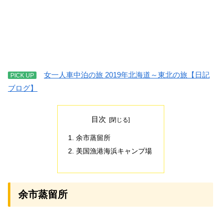
女一人車中泊の旅 2019年北海道～東北の旅【日記
PICK UP
ブログ】
目次
余市蒸留所
美国漁港海浜キャンプ場
余市蒸留所