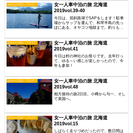
ていて、気がついたら反対方向へ向かっ
女一人車中泊の旅 北海道
お出かけ日記（ブログ）
ていました（汗）
2019vol.39-40
今日は、屈斜路湖でSAPをします！駐車
場からサップを運んで、和琴半島の先っ
ぽにある、オヤコツ地獄まで。釣りもす
る予定です。
女一人車中泊の旅 北海道
お出かけ日記（ブログ）
2019vol.41
今日は村の神社のお祭りです。去年行っ
て、ゆる～い感じが楽しかったので、今
年も参加！
女一人車中泊の旅 北海道
お出かけ日記（ブログ）
2019vol.48
相方接待の旅2日目。小樽から与一、そし
て美国へ。
女一人車中泊の旅 北海道
お出かけ日記（ブログ）
2019vol.15
しばらく走りづめだったので、数日間は