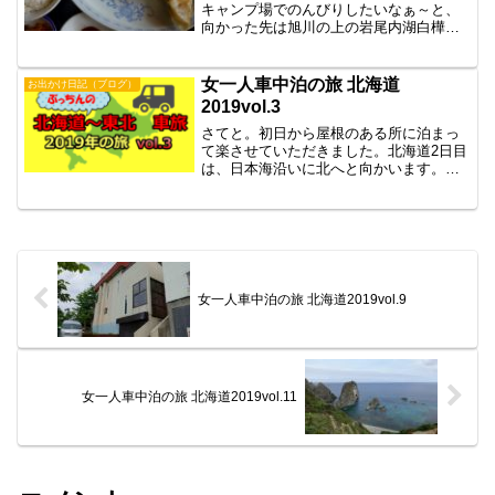
キャンプ場でのんびりしたいなぁ～と、
向かった先は旭川の上の岩尾内湖白樺キ
ャンプ場です。
女一人車中泊の旅 北海道
お出かけ日記（ブログ）
2019vol.3
さてと。初日から屋根のある所に泊まっ
て楽させていただきました。北海道2日目
は、日本海沿いに北へと向かいます。本
日の目的地は、初山別みさき台公園キャ
ンプ場です。
女一人車中泊の旅 北海道2019vol.9
女一人車中泊の旅 北海道2019vol.11